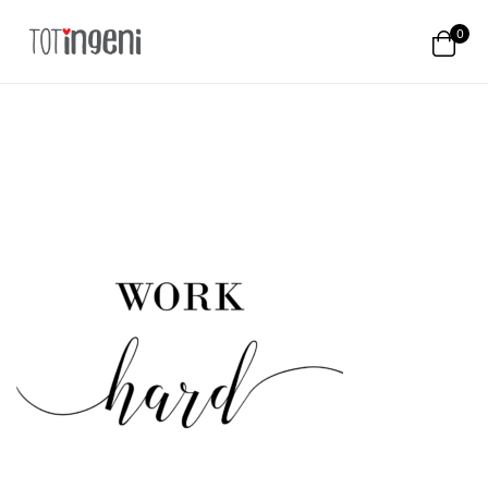
0
Totingeni