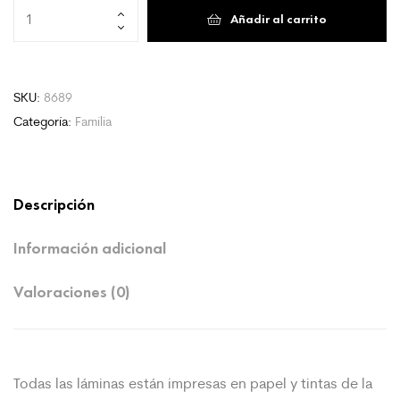
Work
Añadir al carrito
Hard
cantidad
SKU:
8689
Categoría:
Família
Descripción
Información adicional
Valoraciones (0)
Todas las láminas están impresas en papel y tintas de la