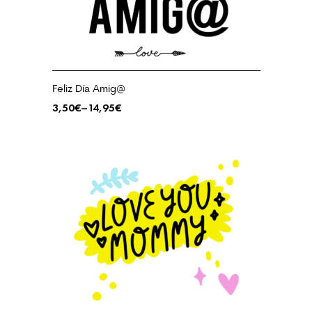
Feliz Día Amig@
3,50
€
–
14,95
€