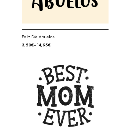
Feliz Día Abuelos
3,50
€
–
14,95
€