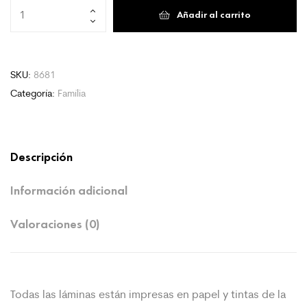
Stay
Añadir al carrito
Positive
cantidad
SKU:
8681
Categoría:
Família
Descripción
Información adicional
Valoraciones (0)
Todas las láminas están impresas en papel y tintas de la