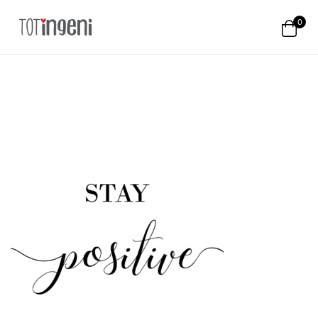
0
Totingeni