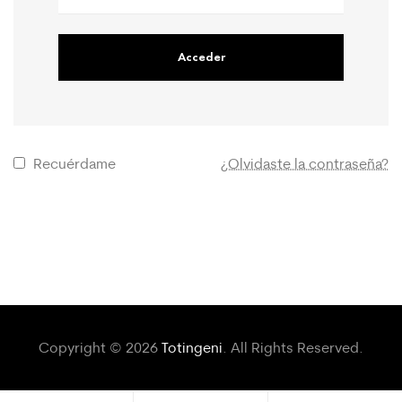
Acceder
Recuérdame
¿Olvidaste la contraseña?
Copyright © 2026
Totingeni
. All Rights Reserved.