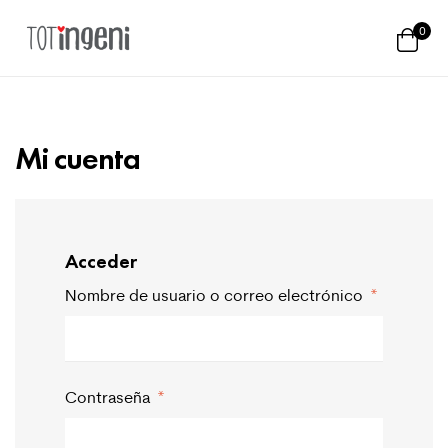
0
Totingeni
Mi cuenta
Acceder
Nombre de usuario o correo electrónico
*
Contraseña
*