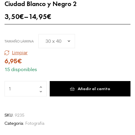
Ciudad Blanco y Negro 2
3,50
€
–
14,95
€
TAMAÑO LÁMINA
Limpiar
6,95
€
15 disponibles
Ciudad
Añadir al carrito
Blanco
y
Negro
2
SKU:
9235
cantidad
Categoría:
Fotografía