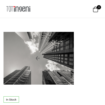
0
Totingeni
In Stock