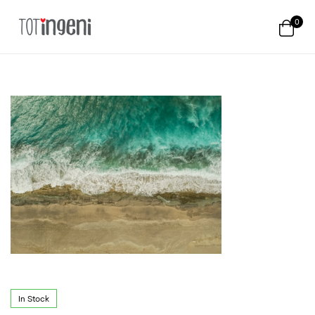
0
Totingeni
In Stock