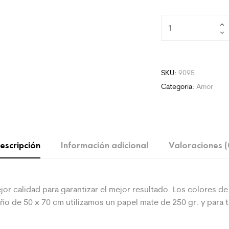
Viaje
en
Pareja
cantidad
SKU:
9095
Categoría:
Amor
escripción
Información adicional
Valoraciones (
jor calidad para garantizar el mejor
resultado. Los colores de 
maño de 50 x 70 cm utilizamos un papel mate de 250 gr. y para