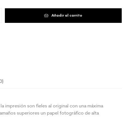
Añadir al carrito
0)
la impresión son fieles al original con una máxima
 tamaños superiores un papel fotográfico de alta