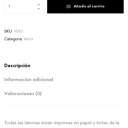
Thank
Añadir al carrito
You
3
cantidad
SKU:
9063
Categoría:
Amor
Descripción
Información adicional
Valoraciones (0)
Todas las láminas están impresas en papel y tintas de la