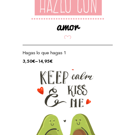
Hagas lo que hagas 1
3,50
€
–
14,95
€