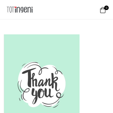
0
Totingeni