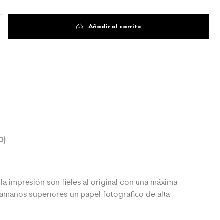
Añadir al carrito
0)
la impresión son fieles al original con una máxima
 tamaños superiores un papel fotográfico de alta