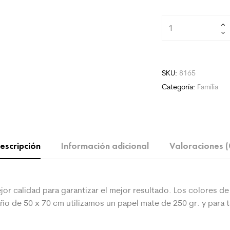
My
Dad
cantidad
SKU:
8165
Categoría:
Família
escripción
Información adicional
Valoraciones (
jor calidad para garantizar el mejor
resultado. Los colores de 
maño de 50 x 70 cm utilizamos un papel mate de 250 gr. y para