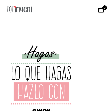
0
Totingeni