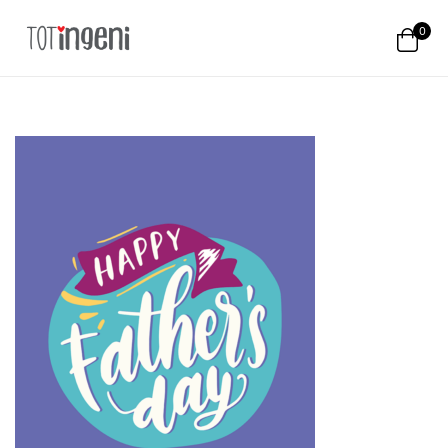
0
Totingeni