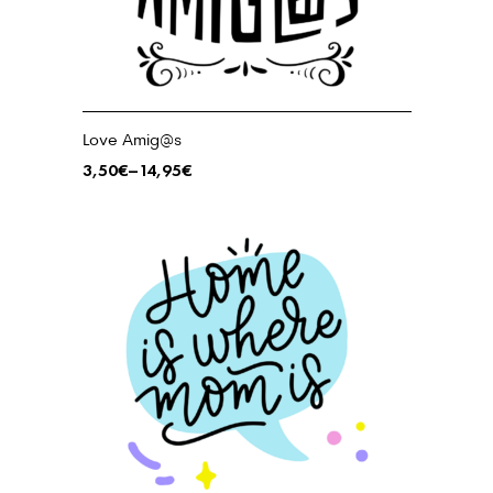
Love Amig@s
3,50
€
–
14,95
€