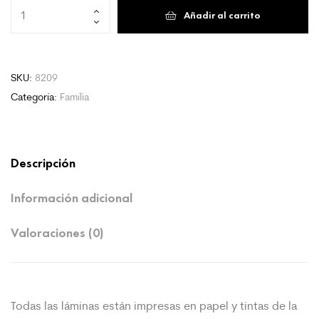
Father’s
Añadir al carrito
Day
1
cantidad
SKU:
8209
Categoría:
Família
Descripción
Información adicional
Valoraciones (0)
Todas las láminas están impresas en papel y tintas de la