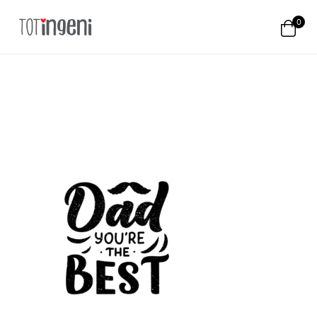
0
Totingeni