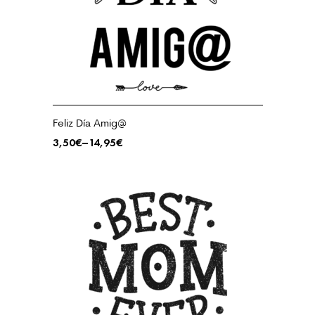
Feliz Día Amig@
3,50
€
–
14,95
€