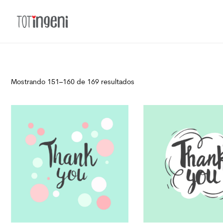
Totingeni
Mostrando 151–160 de 169 resultados