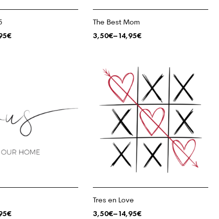
5
The Best Mom
95
€
3,50
€
–
14,95
€
Tres en Love
95
€
3,50
€
–
14,95
€